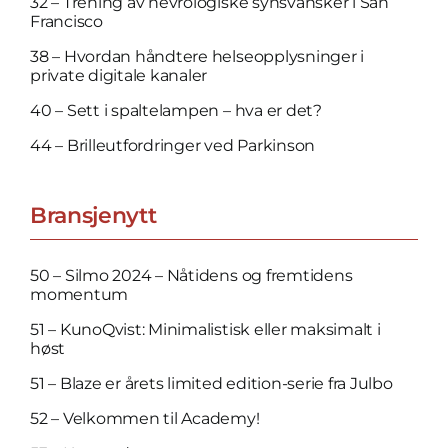
32 – Trening av nevrologiske synsvansker i San
Francisco
38 – Hvordan hånd­tere ­helse­opp­lysninger i
private digitale kanaler
40 – Sett i spalte­lampen – hva er det?
44 – Brilleutfordringer ved Parkinson
Bransjenytt
50 – Silmo 2024 – Nåtidens og fremtidens
momentum
51 – KunoQvist: Minimalistisk eller maksimalt i
høst
51 – Blaze er årets limited edition-serie fra Julbo
52 – Velkommen til Academy!