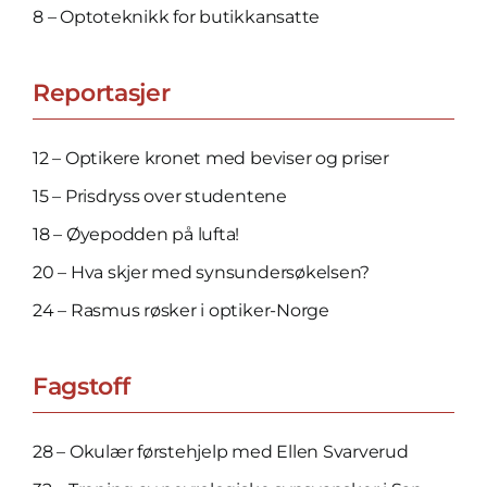
8 – Optoteknikk for butikkansatte
Reportasjer
12 – Optikere kronet med beviser og priser
15 – Prisdryss over studentene
18 – Øye­podden på lufta!
20 – Hva skjer med syns­under­søk­elsen?
24 – Rasmus røsker i optiker-Norge
Fagstoff
28 – Okulær førstehjelp med Ellen Svarverud